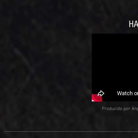
HA
Producido por Áng